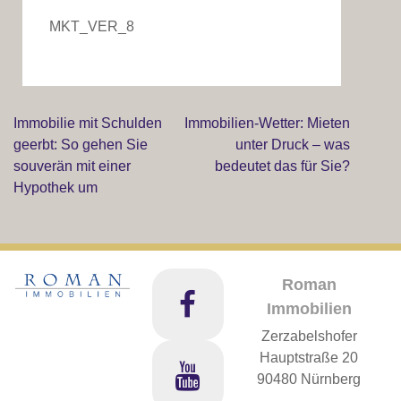
MKT_VER_8
Immobilie mit Schulden
Immobilien-Wetter: Mieten
Beitragsnavigation
geerbt: So gehen Sie
unter Druck – was
souverän mit einer
bedeutet das für Sie?
Hypothek um
Roman
Immobilien
Zerzabelshofer
Hauptstraße 20
90480 Nürnberg