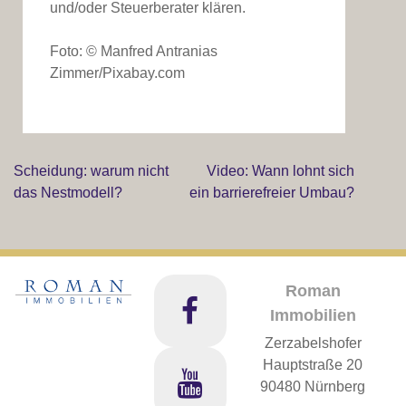
und/oder Steuerberater klären.
Foto: © Manfred Antranias
Zimmer/Pixabay.com
Scheidung: warum nicht
Video: Wann lohnt sich
Beitragsnavigation
das Nestmodell?
ein barrierefreier Umbau?
Roman
Immobilien
Zerzabelshofer
Hauptstraße 20
90480 Nürnberg