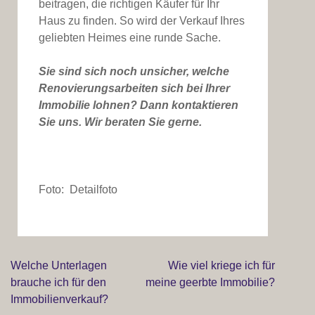
beitragen, die richtigen Käufer für Ihr
Haus zu finden. So wird der Verkauf Ihres
geliebten Heimes eine runde Sache.
Sie sind sich noch unsicher, welche
Renovierungsarbeiten sich bei Ihrer
Immobilie lohnen? Dann kontaktieren
Sie uns. Wir
beraten Sie gerne.
Foto: Detailfoto
Welche Unterlagen
Wie viel kriege ich für
Beitragsnavigation
brauche ich für den
meine geerbte Immobilie?
Immobilienverkauf?