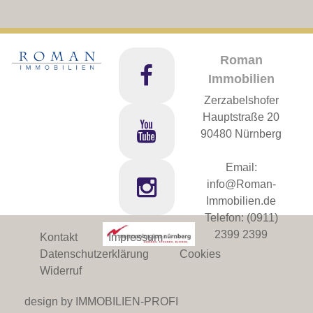
Roman
Immobilien
Zerzabelshofer
Hauptstraße 20
90480 Nürnberg
Email:
info@Roman-
Immobilien.de
Telefon:
(0911)
2399 2399
Kontakt
Impressum
Datenschutzerklärung
Cookies
Widerruf
design by IMMOBILIEN-PROFI